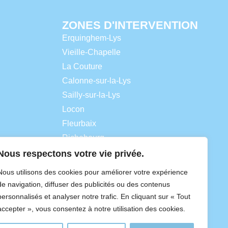
ZONES D'INTERVENTION
Erquinghem-Lys
Vieille-Chapelle
La Couture
Calonne-sur-la-Lys
Sailly-sur-la-Lys
Locon
Fleurbaix
Richebourg
Merville
Nous respectons votre vie privée.
Lestrem
Nous utilisons des cookies pour améliorer votre expérience
Laventie
de navigation, diffuser des publicités ou des contenus
Hazebrouck
personnalisés et analyser notre trafic. En cliquant sur « Tout
accepter », vous consentez à notre utilisation des cookies.
Estaires
Béthune