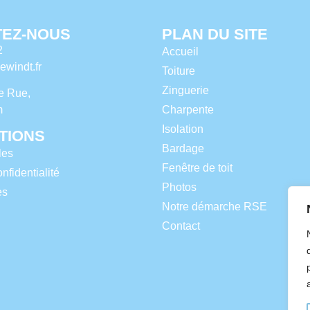
EZ-NOUS
PLAN DU SITE
2
Accueil
windt.fr
Toiture
Zinguerie
e Rue,
Charpente
m
Isolation
TIONS
Bardage
les
Fenêtre de toit
nfidentialité
Photos
es
Notre démarche RSE
Contact