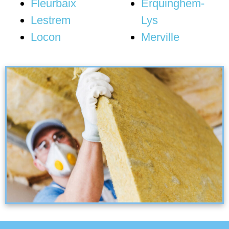
Fleurbaix
Erquinghem-
Lestrem
Lys
Locon
Merville