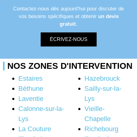
Contactez-nous dès aujourd’hui pour discuter de
vos besoins spécifiques et obtenir
un devis
gratuit.
ÉCRIVEZ-NOUS
NOS ZONES D'INTERVENTION
Estaires
Hazebrouck
Béthune
Sailly-sur-la-
Laventie
Lys
Calonne-sur-la-
Vieille-
Lys
Chapelle
La Couture
Richebourg