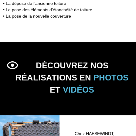
• La dépose de l’ancienne toiture
• La pose des éléments d’étanchéité de toiture
• La pose de la nouvelle couverture
DÉCOUVREZ NOS
RÉALISATIONS EN
PHOTOS
ET
VIDÉOS
Chez HAESEWINDT,