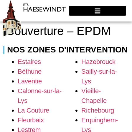
Couverture – EPDM
NOS ZONES D'INTERVENTION
Estaires
Hazebrouck
Béthune
Sailly-sur-la-
Laventie
Lys
Calonne-sur-la-
Vieille-
Lys
Chapelle
La Couture
Richebourg
Fleurbaix
Erquinghem-
Lestrem
Lys