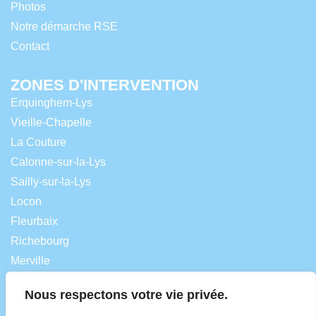
Photos
Notre démarche RSE
Contact
ZONES D'INTERVENTION
Erquinghem-Lys
Vieille-Chapelle
La Couture
Calonne-sur-la-Lys
Sailly-sur-la-Lys
Locon
Fleurbaix
Richebourg
Merville
Lestrem
Nous respectons votre vie privée.
Laventie