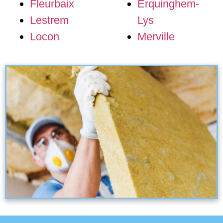
Fleurbaix
Erquinghem-
Lestrem
Lys
Locon
Merville