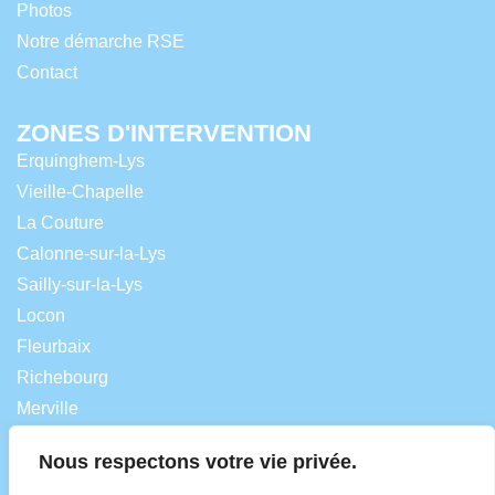
Photos
Notre démarche RSE
Contact
ZONES D'INTERVENTION
Erquinghem-Lys
Vieille-Chapelle
La Couture
Calonne-sur-la-Lys
Sailly-sur-la-Lys
Locon
Fleurbaix
Richebourg
Merville
Lestrem
Nous respectons votre vie privée.
Laventie