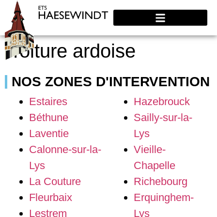
Toiture ardoise
NOS ZONES D'INTERVENTION
Estaires
Hazebrouck
Béthune
Sailly-sur-la-
Laventie
Lys
Calonne-sur-la-
Vieille-
Lys
Chapelle
La Couture
Richebourg
Fleurbaix
Erquinghem-
Lestrem
Lys