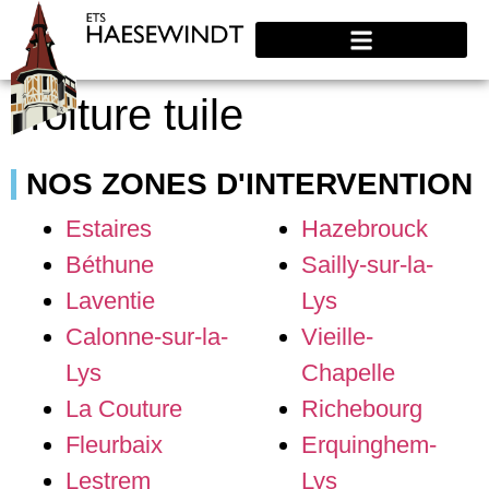
Toiture tuile
NOS ZONES D'INTERVENTION
Estaires
Hazebrouck
Béthune
Sailly-sur-la-
Laventie
Lys
Calonne-sur-la-
Vieille-
Lys
Chapelle
La Couture
Richebourg
Fleurbaix
Erquinghem-
Lestrem
Lys