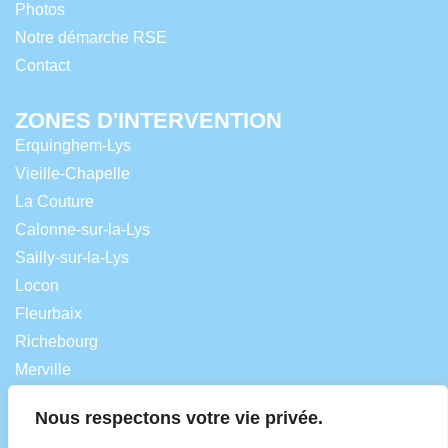
Photos
Notre démarche RSE
Contact
ZONES D'INTERVENTION
Erquinghem-Lys
Vieille-Chapelle
La Couture
Calonne-sur-la-Lys
Sailly-sur-la-Lys
Locon
Fleurbaix
Richebourg
Merville
Lestrem
Nous respectons votre vie privée.
Laventie