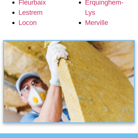
Fleurbaix
Erquinghem-
Lestrem
Lys
Locon
Merville