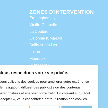
ZONES D'INTERVENTION
Erquinghem-Lys
Vieille-Chapelle
La Couture
Calonne-sur-la-Lys
Sailly-sur-la-Lys
Locon
Fleurbaix
Richebourg
Merville
Nous respectons votre vie privée.
Lestrem
Nous utilisons des cookies pour améliorer votre expérience
Laventie
de navigation, diffuser des publicités ou des contenus
Hazebrouck
personnalisés et analyser notre trafic. En cliquant sur « Tout
accepter », vous consentez à notre utilisation des cookies.
Estaires
Béthune