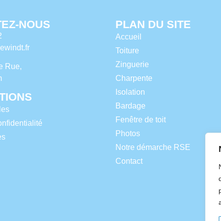
EZ-NOUS
PLAN DU SITE
2
Accueil
windt.fr
Toiture
Zinguerie
e Rue,
Charpente
m
Isolation
TIONS
Bardage
les
Fenêtre de toit
nfidentialité
Photos
es
Notre démarche RSE
Contact