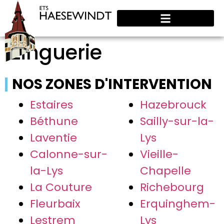
Zinguerie
NOS ZONES D'INTERVENTION
Estaires
Hazebrouck
Béthune
Sailly-sur-la-
Laventie
Lys
Calonne-sur-
Vieille-
la-Lys
Chapelle
La Couture
Richebourg
Fleurbaix
Erquinghem-
Lestrem
Lys