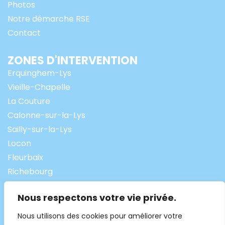
Photos
Notre démarche RSE
Contact
ZONES D'INTERVENTION
Erquinghem-Lys
Vieille-Chapelle
La Couture
Calonne-sur-la-Lys
Sailly-sur-la-Lys
Locon
Fleurbaix
Richebourg
Merville
Nous respectons votre vie privée.
Lestrem
Laventie
Nous utilisons des cookies pour améliorer votre